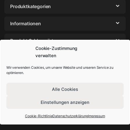
Produktkategorien
Informationen
Produkt Schlagwörter
Cookie-Zustimmung
verwalten
Wir verwenden Cookies, um unsere Website und unseren Service zu
optimieren.
Alle Cookies
Einstellungen anzeigen
Sie haben Fragen? Rufen Sie uns an!
+49-202-29572854
Cookie-Richtlinie
Datenschutzerklärung
Impressum