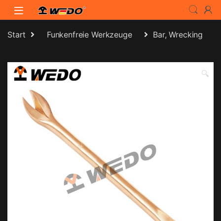
Skip to navigation
Skip to content
Start
Funkenfreie Werkzeuge
Bar, Wrecking
🔍