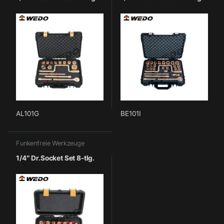
AL101G
BE101I
Funkenfreie Werkzeuge
1/4″ Dr.Socket Set 8-tlg.