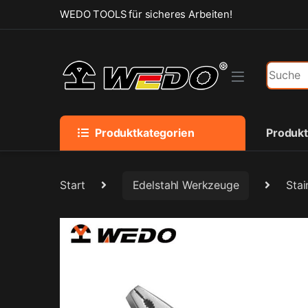
Skip to navigation
Skip to content
WEDO TOOLS für sicheres Arbeiten!
Search f
Produktkategorien
Produk
Start
Edelstahl Werkzeuge
Stai