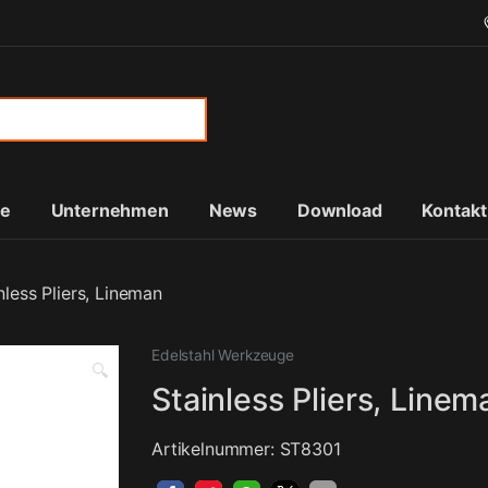
or:
te
Unternehmen
News
Download
Kontakt
nless Pliers, Lineman
Edelstahl Werkzeuge
🔍
Stainless Pliers, Linem
Artikelnummer: ST8301