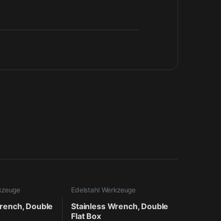
kzeuge
Edelstahl Werkzeuge
Wrench, Double
Stainless Wrench, Double
Flat Box