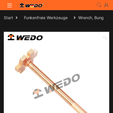
Skip to navigation
Skip to content
Start
Funkenfreie Werkzeuge
Wrench, Bung
🔍