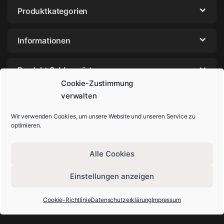
Produktkategorien
Informationen
Produkt Schlagwörter
Cookie-Zustimmung
verwalten
Wir verwenden Cookies, um unsere Website und unseren Service zu
optimieren.
Alle Cookies
Einstellungen anzeigen
Sie haben Fragen? Rufen Sie uns an!
+49-202-29572854
Cookie-Richtlinie
Datenschutzerklärung
Impressum