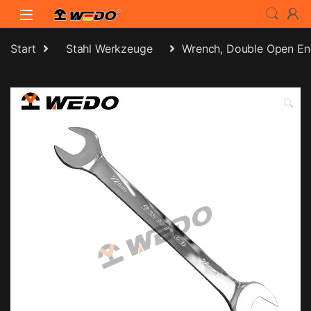
Skip to navigation
Skip to content
Start
Stahl Werkzeuge
Wrench, Double Open En
🔍