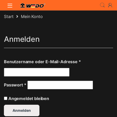
Skip to navigation
Skip to content
Start
Mein Konto
Anmelden
Erforderlich
Benutzername oder E-Mail-Adresse
*
Erforderlich
Passwort
*
Angemeldet bleiben
Anmelden