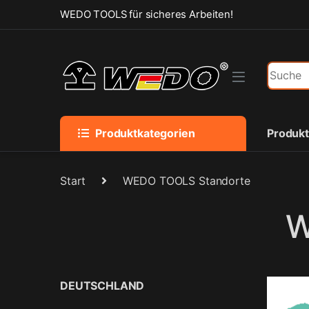
Skip to navigation
Skip to content
WEDO TOOLS für sicheres Arbeiten!
Search f
Produktkategorien
Produk
Start
WEDO TOOLS Standorte
W
DEUTSCHLAND