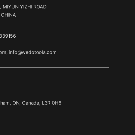
 MIYUN YIZHI ROAD,
, CHINA
7339156
com
,
info@wedotools.com
rkham, ON, Canada, L3R 0H6