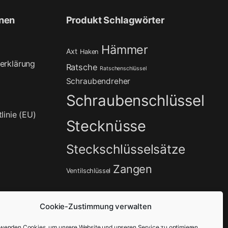
onen
Produkt Schlagwörter
Hämmer
Axt
Haken
erklärung
Ratsche
Ratschenschlüssel
Schraubendreher
Schraubenschlüssel
linie (EU)
Stecknüsse
Steckschlüsselsätze
Zangen
Ventilschlüssel
Cookie-Zustimmung verwalten
rwenden Cookies, um unsere Website und unseren Service zu optimieren.