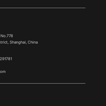
, No.778
rict, Shanghai, China
6291781
com