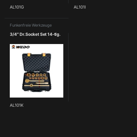
AL101G
AL101I
Funkenfreie Werkzeuge
3/4″ Dr.Socket Set 14-tlg.
AL101K