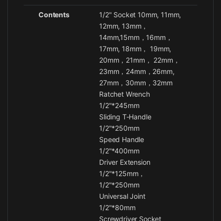
Contents
1/2" Socket 10mm, 11mm,
12mm, 13mm，
14mm,15mm，16mm，
17mm, 18mm， 19mm,
20mm，21mm， 22mm，
23mm，24mm，26mm,
27mm，30mm，32mm
Ratchet Wrench
1/2"*245mm
Sliding T-Handle
1/2"*250mm
Speed Handle
1/2"*400mm
Driver Extension
1/2"*125mm，
1/2"*250mm
Universal Joint
1/2"*80mm
Screwdriver Socket