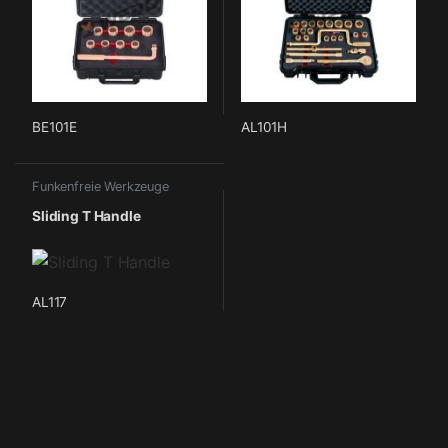
BE101E
AL101H
Funkenfreie Werkzeuge
Sliding T Handle
AL117