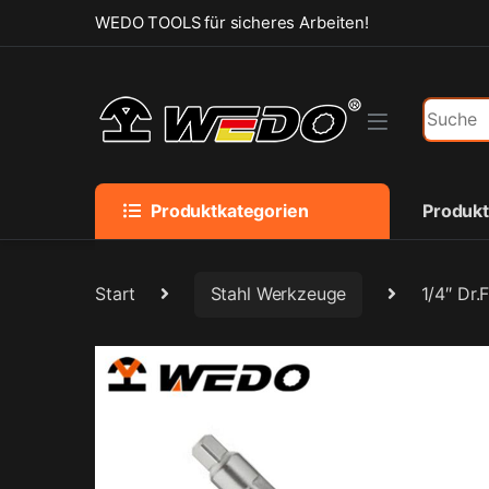
Skip to navigation
Skip to content
WEDO TOOLS für sicheres Arbeiten!
Search f
Produktkategorien
Produk
Start
Stahl Werkzeuge
1/4″ Dr.