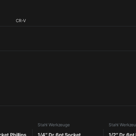
CR-V
Stahl Werkzeuge
Stahl Werkze
ket Phillips
1/4″ Dr.6pt Socket
1/2″ Dr.6pt