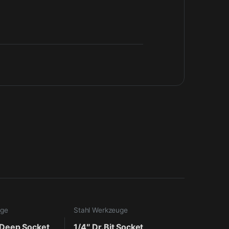
uge
Stahl Werkzeuge
 Deep Socket
1/4″ Dr.Bit Socket