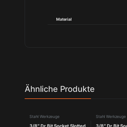
Material
Ähnliche Produkte
Stahl Werkzeuge
Stahl Werkzeuge
3/8″ Dr.Bit Socket Slotted
3/8″ Dr.Bit Soc