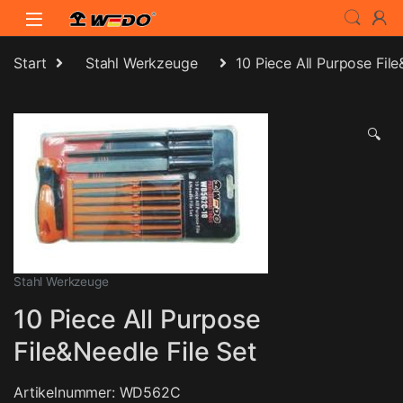
Skip to navigation
Skip to content
Start
Stahl Werkzeuge
10 Piece All Purpose File
🔍
Stahl Werkzeuge
10 Piece All Purpose
File&Needle File Set
Artikelnummer: WD562C