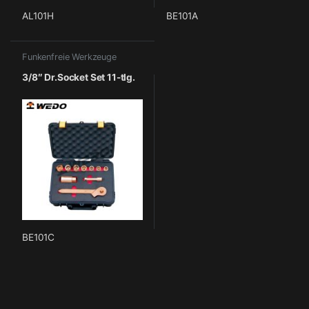
AL101H
BE101A
Funkenfreie Werkzeuge
3/8″ Dr.Socket Set 11-tlg.
BE101C