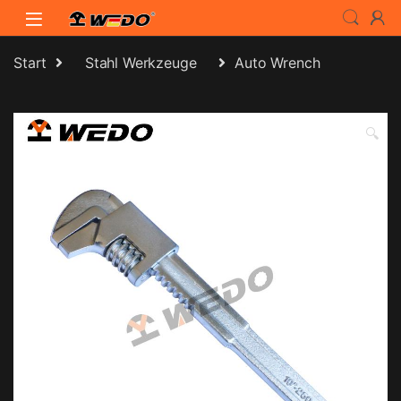
Skip to navigation
Skip to content
Start
Stahl Werkzeuge
Auto Wrench
🔍