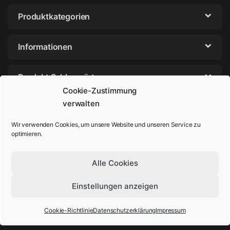
Produktkategorien
Informationen
Produkt Schlagwörter
Cookie-Zustimmung
verwalten
Wir verwenden Cookies, um unsere Website und unseren Service zu
optimieren.
Alle Cookies
Einstellungen anzeigen
Sie haben Fragen? Rufen Sie uns an!
+49-202-29572854
Cookie-Richtlinie
Datenschutzerklärung
Impressum