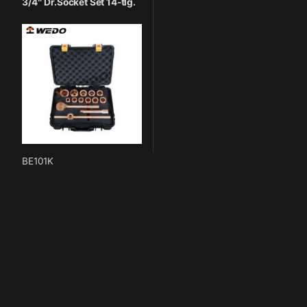
3/4″ Dr.Socket Set 14-tlg.
BE101K