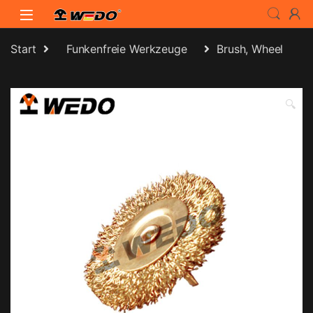
Skip to navigation
Skip to content
Start
Funkenfreie Werkzeuge
Brush, Wheel
🔍