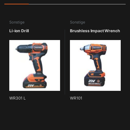
Sonstige
Sonstige
Li-ion Drill
Brushless Impact Wrench
WR301 L
WR101