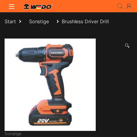
Skip to navigation
Skip to content
Start
Sonstige
Brushless Driver Drill
🔍
Sonstige