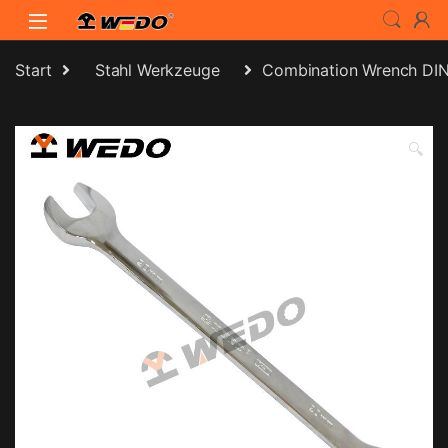
Skip to navigation
Skip to content
Start
Stahl Werkzeuge
Combination Wrench DI
🔍