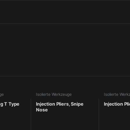
uge
Isolierte Werkzeuge
Isolierte Wer
ing T Type
Injection Pliers, Snipe
Injection Pl
Nose