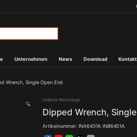
or:
te
Unternehmen
News
Download
Kontakt
ed Wrench, Single Open End
Isolierte Werkzeuge
🔍
Dipped Wrench, Singl
Artikelnummer: INA6401A INB6401A