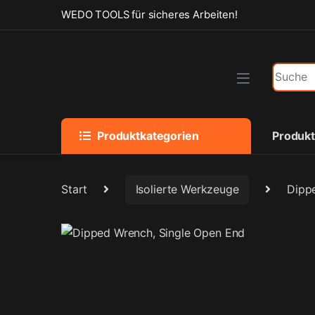
Skip to navigation
Skip to content
WEDO TOOLS für sicheres Arbeiten!
Search f
Produktkategorien
Produk
Start
Isolierte Werkzeuge
Dipp