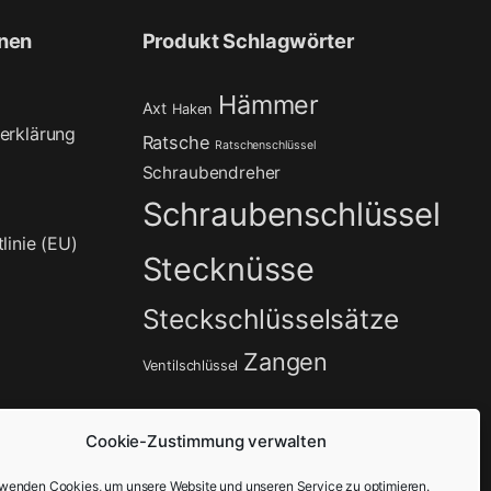
onen
Produkt Schlagwörter
Hämmer
Axt
Haken
erklärung
Ratsche
Ratschenschlüssel
Schraubendreher
Schraubenschlüssel
linie (EU)
Stecknüsse
Steckschlüsselsätze
Zangen
Ventilschlüssel
Cookie-Zustimmung verwalten
rwenden Cookies, um unsere Website und unseren Service zu optimieren.