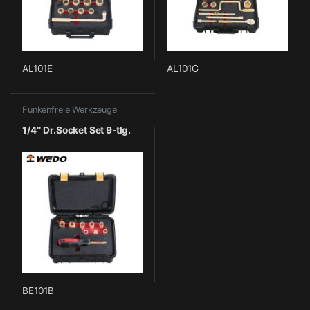
AL101E
AL101G
Funkenfreie Werkzeuge
1/4″ Dr.Socket Set 9-tlg.
BE101B