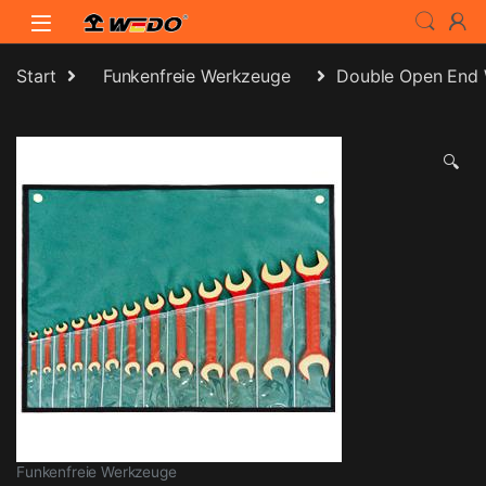
Skip to navigation
Skip to content
Start
Funkenfreie Werkzeuge
Double Open End 
🔍
Funkenfreie Werkzeuge