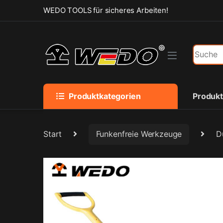
Skip to navigation
Skip to content
WEDO TOOLS für sicheres Arbeiten!
Search f
Produktkategorien
Produk
Start
Funkenfreie Werkzeuge
D