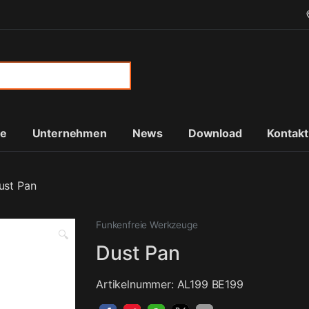
or:
te
Unternehmen
News
Download
Kontakt
ust Pan
Funkenfreie Werkzeuge
🔍
Dust Pan
Artikelnummer: AL199 BE199