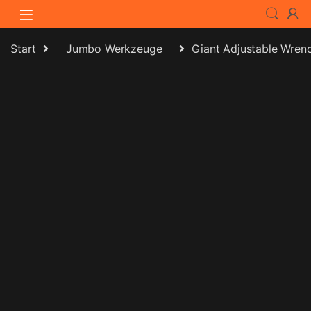
Skip to navigation
Skip to content
Start
Jumbo Werkzeuge
Giant Adjustable Wren