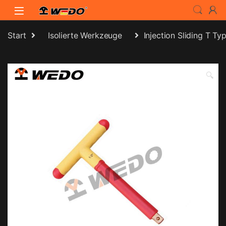
Skip to navigation
Skip to content
Start
Isolierte Werkzeuge
Injection Sliding T T
🔍