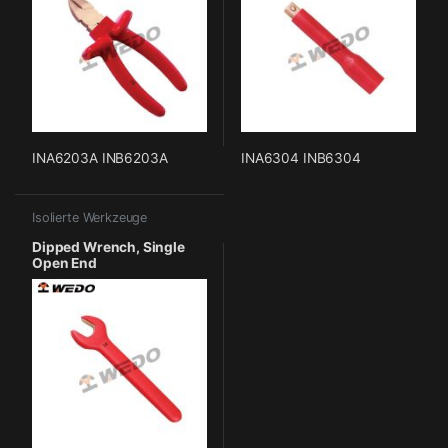
INA6203A INB6203A
INA6304 INB6304
Isolierte Werkzeuge
Dipped Wrench, Single
Open End