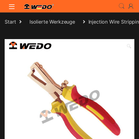
Skip to navigation
Skip to content
Start
Isolierte Werkzeuge
Injection Wire Strippin
🔍