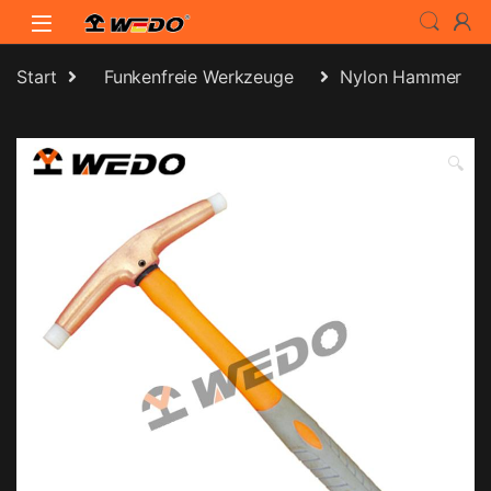
Skip to navigation
Skip to content
Start
Funkenfreie Werkzeuge
Nylon Hammer
🔍