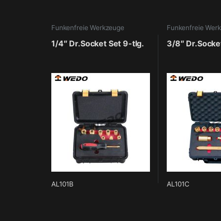
Funkenfreie Werkzeuge
Funkenfreie Wer
1/4″ Dr.Socket Set 9-tlg.
3/8″ Dr.Socket
AL101B
AL101C