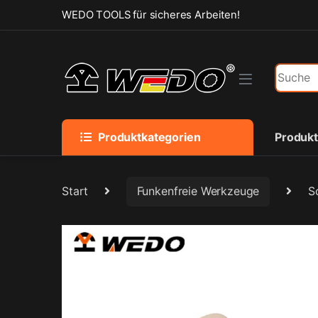
Skip to navigation
Skip to content
WEDO TOOLS für sicheres Arbeiten!
Search f
Produktkategorien
Produk
Start
Funkenfreie Werkzeuge
S