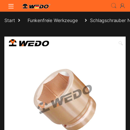
Skip to navigation
Skip to content
Start
Funkenfreie Werkzeuge
Schlagschrauber 
🔍