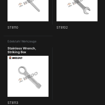
ST8110
ST8102
Edelstahl Werkzeuge
Stainless Wrench,
Striking Box
ST8113