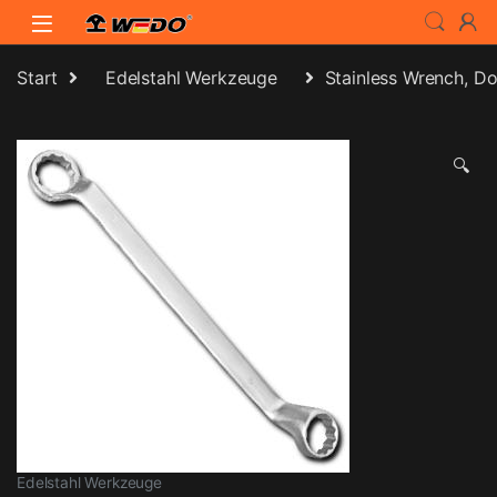
Skip to navigation
Skip to content
Start
Edelstahl Werkzeuge
Stainless Wrench, Do
🔍
Edelstahl Werkzeuge