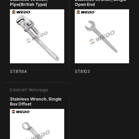
Pipe(British Type)
Open End
ST8116A
ST8103
Edelstahl Werkzeuge
Stainless Wrench, Single
Box Offset