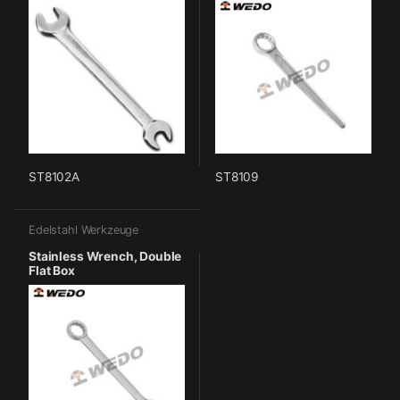
ST8102A
ST8109
Edelstahl Werkzeuge
Stainless Wrench, Double
Flat Box