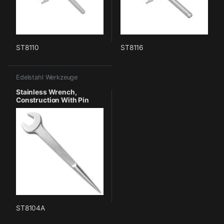
ST8110
ST8116
Edelstahl Werkzeuge
Stainless Wrench,
Construction With Pin
ST8104A