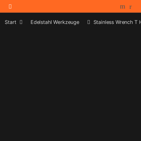
Skip to navigation
Skip to content
Start
Edelstahl Werkzeuge
Stainless Wrench T 