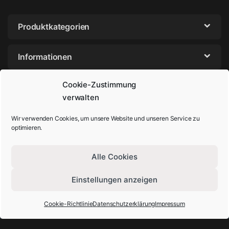
Produktkategorien
Informationen
Cookie-Zustimmung
Produkt Schlagwörter
verwalten
Wir verwenden Cookies, um unsere Website und unseren Service zu
optimieren.
Alle Cookies
Einstellungen anzeigen
Sie haben Fragen? Rufen Sie uns an!
+49-202-29572854
Cookie-Richtlinie
Datenschutzerklärung
Impressum