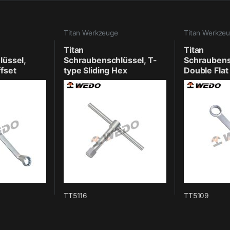
Titan Werkzeuge
Titan Werkze
Titan
Titan
üssel,
Schraubenschlüssel, T-
Schraubens
fset
type Sliding Hex
Double Flat
TT5116
TT5109