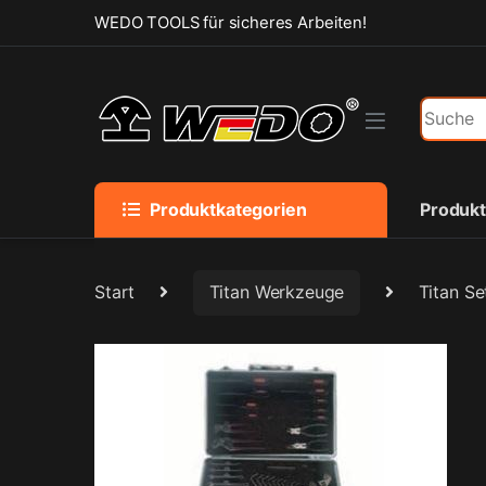
Skip to navigation
Skip to content
WEDO TOOLS für sicheres Arbeiten!
Search f
Produktkategorien
Produk
Start
Titan Werkzeuge
Titan Se