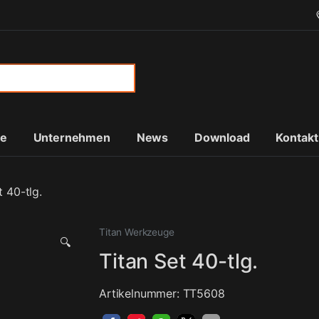
or:
te
Unternehmen
News
Download
Kontakt
t 40-tlg.
Titan Werkzeuge
🔍
Titan Set 40-tlg.
Artikelnummer: TT5608