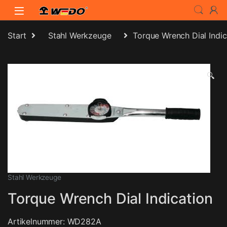
Skip to navigation
Skip to content
Start
Stahl Werkzeuge
Torque Wrench Dial Indic
🔍
Stahl Werkzeuge
Torque Wrench Dial Indication
Artikelnummer: WD282A