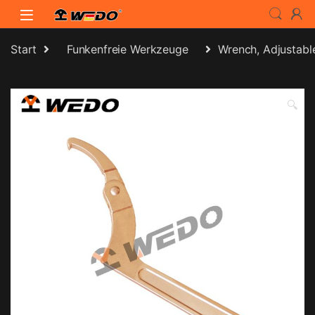
Skip to navigation
Skip to content
Start
Funkenfreie Werkzeuge
Wrench, Adjustab
🔍