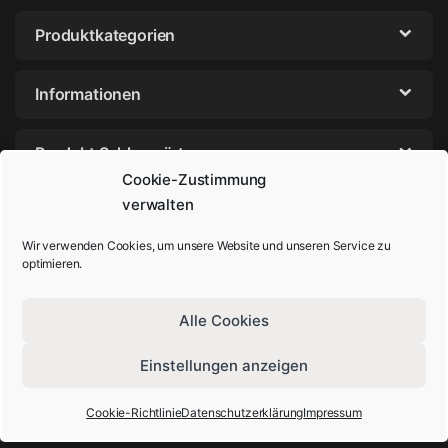
Produktkategorien
Informationen
Produkt Schlagwörter
Cookie-Zustimmung
verwalten
Wir verwenden Cookies, um unsere Website und unseren Service zu
optimieren.
Alle Cookies
Einstellungen anzeigen
Sie haben Fragen? Rufen Sie uns an!
+49-202-29572854
Cookie-Richtlinie
Datenschutzerklärung
Impressum