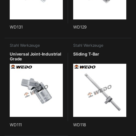
WD131
WD129
Stahl Werkzeuge
Stahl Werkzeuge
Universal Joint-Industrial
Sliding T-Bar
Grade
WD111
WD118