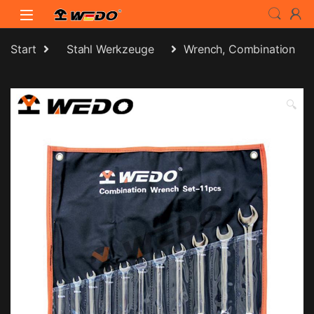
Skip to navigation
Skip to content
Start
Stahl Werkzeuge
Wrench, Combination
🔍