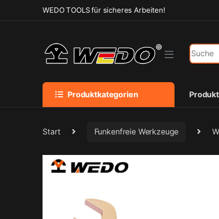
Skip to navigation
Skip to content
WEDO TOOLS für sicheres Arbeiten!
Search f
Produktkategorien
Produk
Start
Funkenfreie Werkzeuge
W