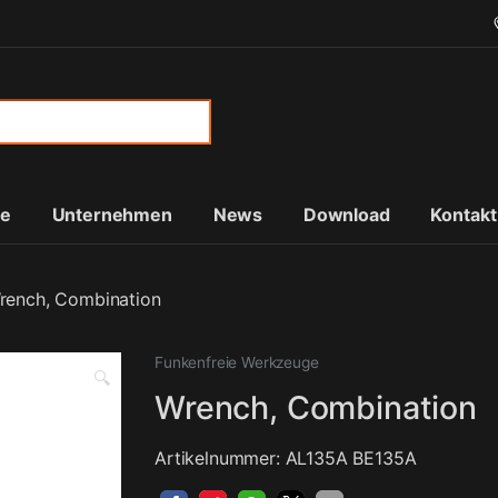
or:
te
Unternehmen
News
Download
Kontakt
rench, Combination
Funkenfreie Werkzeuge
🔍
Wrench, Combination
Artikelnummer: AL135A BE135A