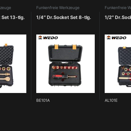
kzeuge
Funkenfreie Werkzeuge
Funkenfreie 
 Set 13-tlg.
1/4″ Dr.Socket Set 8-tlg.
1/2″ Dr.Sock
BE101A
AL101E