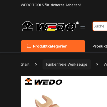
Skip to navigation
Skip to content
WEDO TOOLS für sicheres Arbeiten!
Search f
Produktkategorien
Produk
Start
Funkenfreie Werkzeuge
W