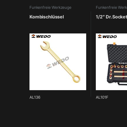
Funkenfreie Werkzeuge
Funkenfreie Wer
Kombischlüssel
1/2″ Dr.Socket
AL136
AL101F