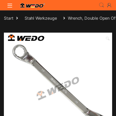
Skip to navigation
Skip to content
Start
Stahl Werkzeuge
Wrench, Double Open Of
🔍