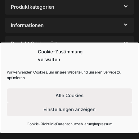
Produktkategorien
Informationen
Produkt Schlagwörter
Cookie-Zustimmung
verwalten
Wir verwenden Cookies, um unsere Website und unseren Service zu
optimieren.
Alle Cookies
Einstellungen anzeigen
Sie haben Fragen? Rufen Sie uns an!
+49-202-29572854
Cookie-Richtlinie
Datenschutzerklärung
Impressum