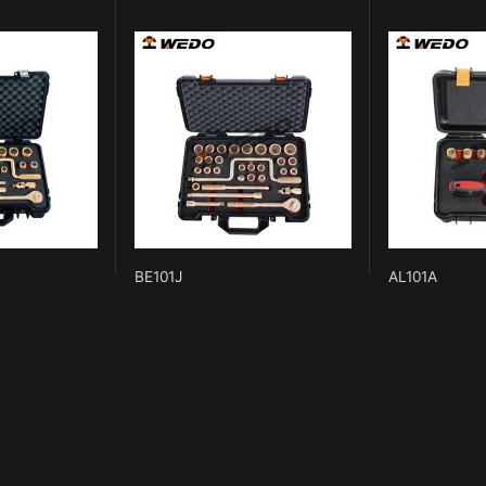
BE101J
AL101A