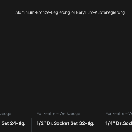
Aluminium-Bronze-Legierung or Beryllium-Kupferlegierung
kzeuge
Funkenfreie Werkzeuge
Funkenfreie 
 Set 24-tlg.
1/2″ Dr.Socket Set 32-tlg.
1/4″ Dr.Soc