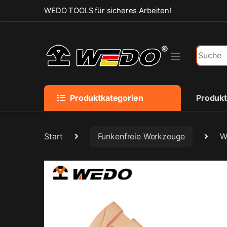
Skip to navigation
Skip to content
WEDO TOOLS für sicheres Arbeiten!
Search f
Produktkategorien
Produk
Start
Funkenfreie Werkzeuge
W