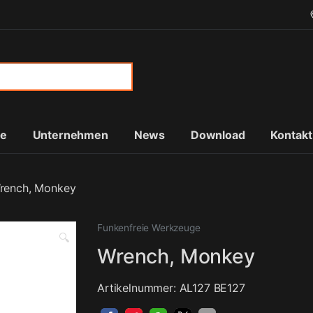
or:
te
Unternehmen
News
Download
Kontakt
rench, Monkey
Funkenfreie Werkzeuge
🔍
Wrench, Monkey
Artikelnummer: AL127 BE127