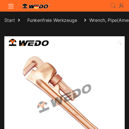
Skip to navigation
Skip to content
Start
Funkenfreie Werkzeuge
Wrench, Pipe(Amer
🔍