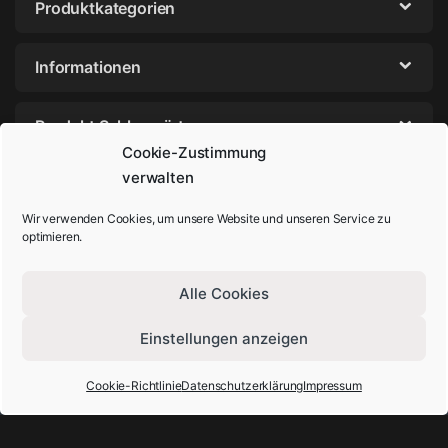
Produktkategorien
Informationen
Produkt Schlagwörter
Cookie-Zustimmung
verwalten
Wir verwenden Cookies, um unsere Website und unseren Service zu
optimieren.
Alle Cookies
Einstellungen anzeigen
Sie haben Fragen? Rufen Sie uns an!
+49-202-29572854
Cookie-Richtlinie
Datenschutzerklärung
Impressum