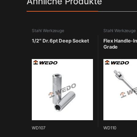
Ähnliche Produkte
Stahl Werkzeuge
Stahl Werkzeuge
1/2″ Dr.6pt Deep Socket
Flex Handle-In
Grade
WD107
WD110