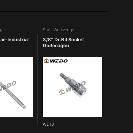
uge
Stahl Werkzeuge
ar-Industrial
3/8″ Dr.Bit Socket
Dodecagon
WD131