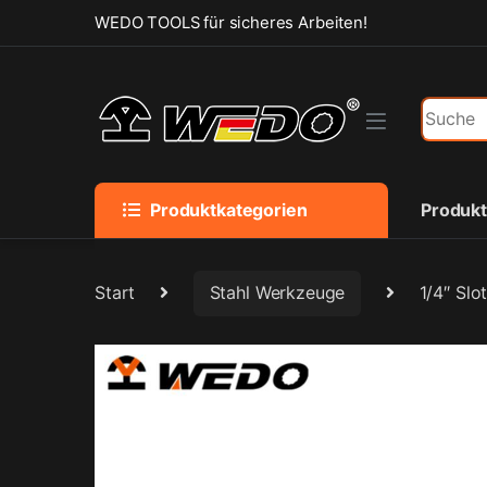
Skip to navigation
Skip to content
WEDO TOOLS für sicheres Arbeiten!
Search f
Produktkategorien
Produk
Start
Stahl Werkzeuge
1/4″ Slo