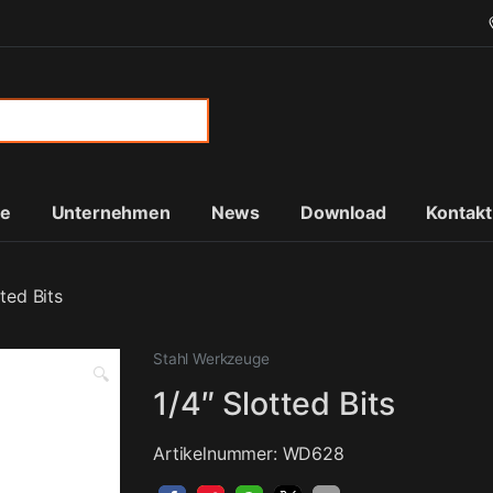
or:
te
Unternehmen
News
Download
Kontakt
tted Bits
Stahl Werkzeuge
🔍
1/4″ Slotted Bits
Artikelnummer: WD628