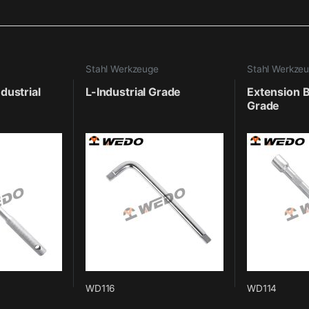
Stahl Werkzeuge
Stahl Werkze
dustrial
L-Industrial Grade
Extension B
Grade
WD116
WD114