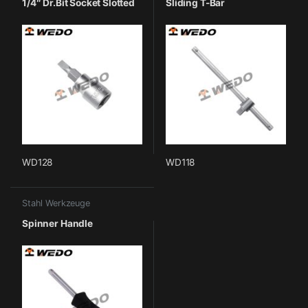
1/4″ Dr.Bit Socket Slotted
Sliding T-Bar
WD128
WD118
Stahl Werkzeuge
Spinner Handle