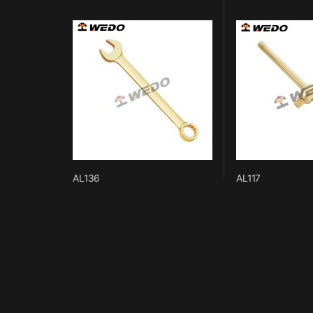
AL136
AL117