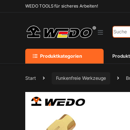
Skip to navigation
Skip to content
WEDO TOOLS für sicheres Arbeiten!
Search f
Produktkategorien
Produk
Start
Funkenfreie Werkzeuge
B