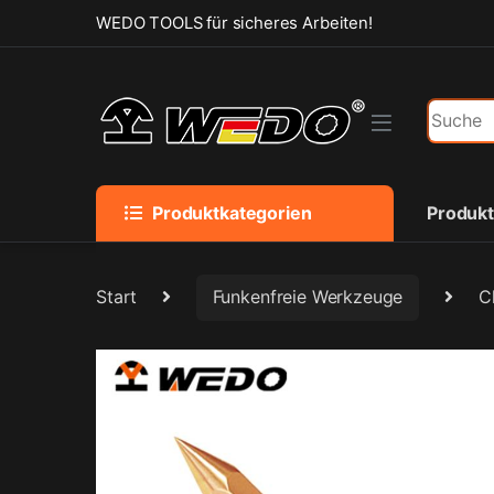
Skip to navigation
Skip to content
WEDO TOOLS für sicheres Arbeiten!
Search f
Produktkategorien
Produk
Start
Funkenfreie Werkzeuge
C