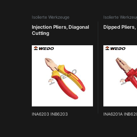
Isolierte Werkzeuge
Isolierte Werkze
Injection Pliers, Diagonal
Dipped Pliers
Cutting
INA6203 INB6203
INA6201A INB62