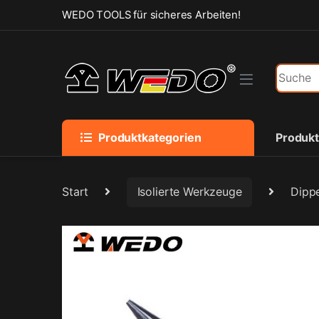
Skip to navigation
Skip to content
WEDO TOOLS für sicheres Arbeiten!
Search f
Produktkategorien
Produk
Start
Isolierte Werkzeuge
Dippe