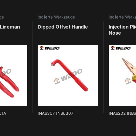
uge
Isolierte Werkzeuge
Isolierte Wer
, Lineman
Dipped Offset Handle
Injection Pl
Nose
01A
INA6307 INB6307
INA6202 INB