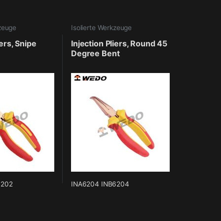
kzeuge
Isolierte Werkzeuge
iers, Snipe
Injection Pliers, Round 45
Degree Bent
6202
INA6204 INB6204