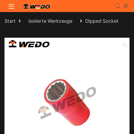
Skip to navigation
Skip to content
Start
Isolierte Werkzeuge
Dipped Socket
🔍