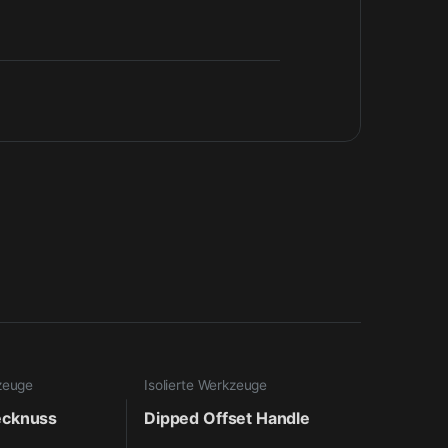
kzeuge
Isolierte Werkzeuge
tecknuss
Dipped Offset Handle