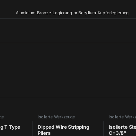
Aluminium-Bronze-Legierung or Beryllium-Kupferlegierung
uge
Isolierte Werkzeuge
Isolierte Wer
ing T Type
Dipped Wire Stripping
Isolierte S
Pliers
C=3/8″