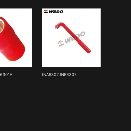
B6301A
INA6307 INB6307