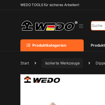
Skip to navigation
Skip to content
WEDO TOOLS für sicheres Arbeiten!
Search f
Produktkategorien
Produk
Start
Isolierte Werkzeuge
Dippe