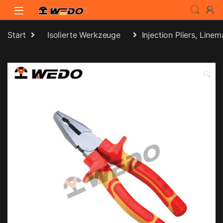
Skip to navigation
Skip to content
Start
Isolierte Werkzeuge
Injection Pliers, Line
🔍