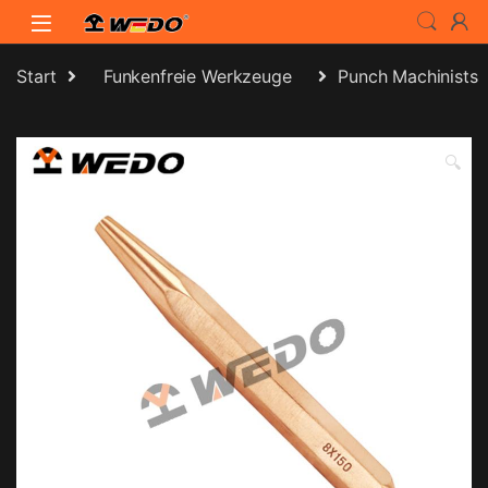
Skip to navigation
Skip to content
Start
Funkenfreie Werkzeuge
Punch Machinists
🔍